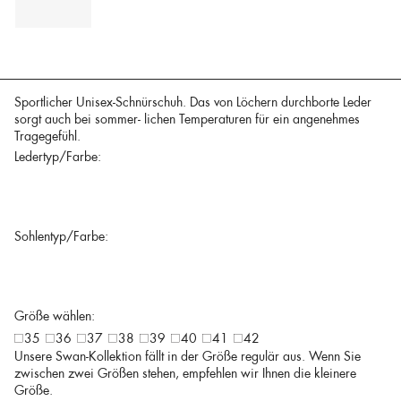
Sportlicher Unisex-Schnürschuh. Das von Löchern durchborte Leder
sorgt auch bei sommer- lichen Temperaturen für ein angenehmes
Tragegefühl.
Ledertyp/Farbe:
Sohlentyp/Farbe:
Größe wählen:
35
36
37
38
39
40
41
42
Unsere Swan-Kollektion fällt in der Größe regulär aus. Wenn Sie
zwischen zwei Größen stehen, empfehlen wir Ihnen die kleinere
Größe.