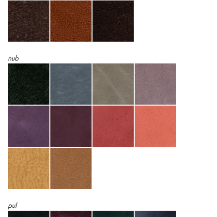
nub
pul