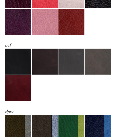
acf
dpw