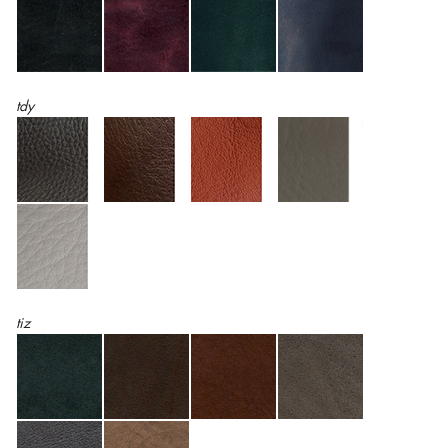
tdy
tiz