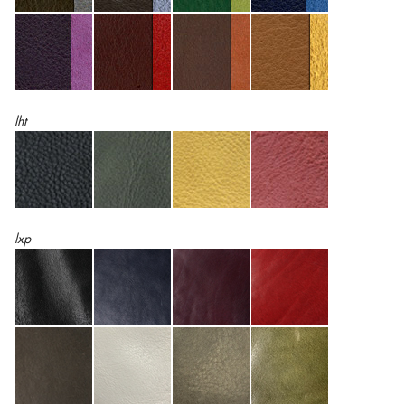
lht
lxp