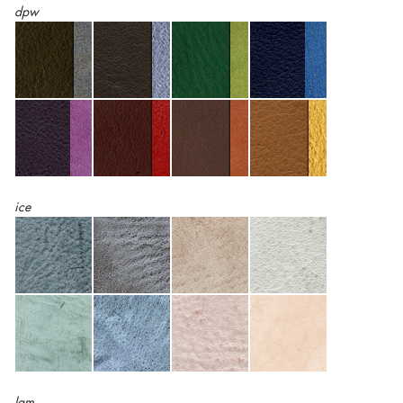
dpw
ice
lam