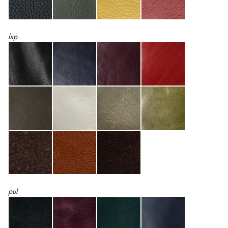
lxp
pul