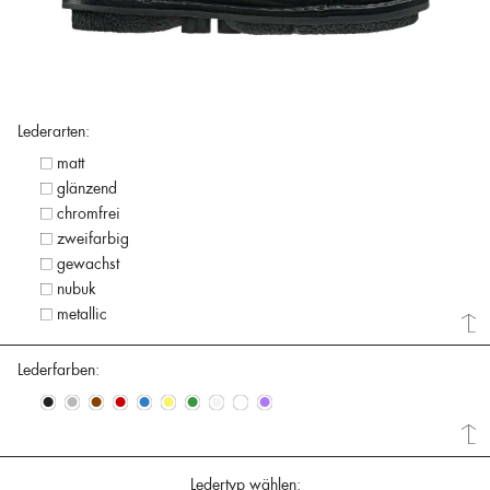
Lederarten:
matt
glänzend
chromfrei
zweifarbig
gewachst
nubuk
metallic
Lederfarben:
•
•
•
•
•
•
•
•
•
•
Ledertyp wählen: