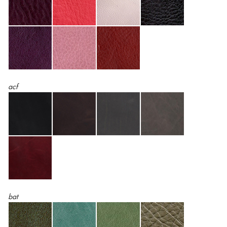
acf
bat