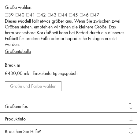
Größe wählen:
39
40
41
42
43
44
45
46
47
Dieses Modell fällt etwas größer aus. Wenn Sie zwischen zwei
Größen stehen, empfehlen wir Ihnen die kleinere Größe. Das
herausnehmbare Korkfußbett kann bei Bedarf durch ein dünneres
Fußbett für breitere Füße oder orthopädische Einlagen ersetzt
werden.
Größentabelle
Break m
€430,00
inkl. Einzelanfertigungsgebühr
Größe und Farbe wählen
Größeninfos
Produktinfo
Brauchen Sie Hilfe?