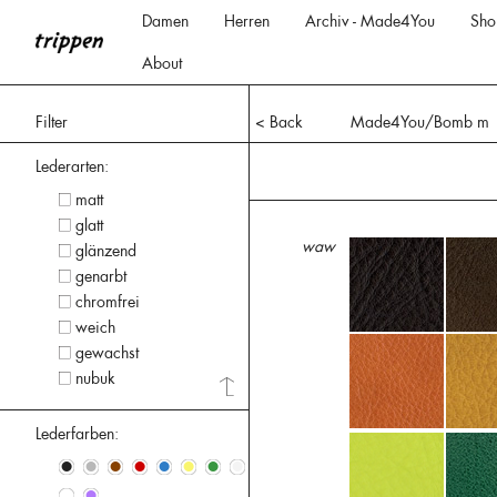
Damen
Herren
Archiv - Made4You
Sho
About
Filter
< Back
Made4You/Bomb m
Lederarten:
matt
glatt
waw
glänzend
genarbt
chromfrei
weich
gewachst
nubuk
Lederfarben:
•
•
•
•
•
•
•
•
•
•