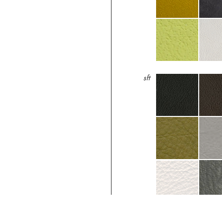
sft
stx