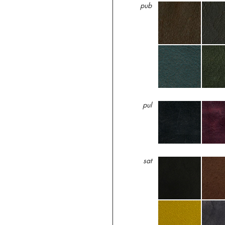
pub
pul
sat