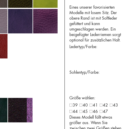
Eines unserer favorisierten
Modelle mit losem Sitz. Der
obere Rand ist mit Softleder
gefüttert und kann
umgeschlagen werden. Ein
beigefügter Lederriemen sorgt
optional für zusätzlichen Halt.
Ledertyp/Farbe:
Sohlentyp/Farbe:
Größe wählen:
39
40
41
42
43
44
45
46
47
Dieses Modell fällt etwas
größer aus. Wenn Sie
zwischen zwei Größen stehen,