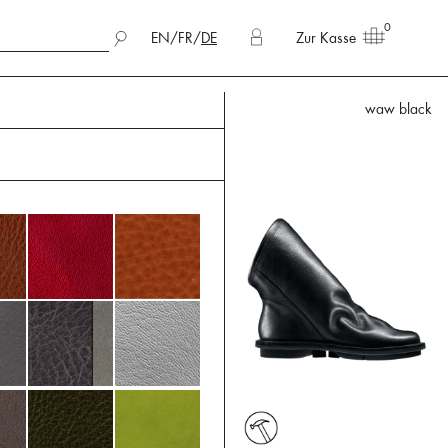
0
EN
/
FR
/
DE
Zur Kasse
waw black