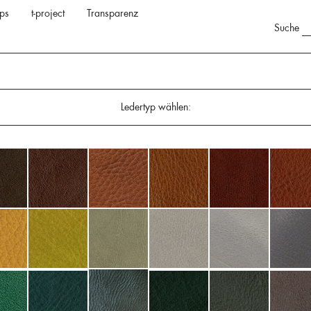
ps
t-project
Transparenz
Suche
Ledertyp wählen: