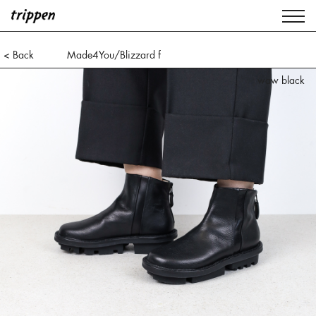
< Back
Made4You/Blizzard f
waw black