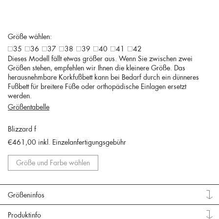
Größe wählen:
35
36
37
38
39
40
41
42
Dieses Modell fällt etwas größer aus. Wenn Sie zwischen zwei
Größen stehen, empfehlen wir Ihnen die kleinere Größe. Das
herausnehmbare Korkfußbett kann bei Bedarf durch ein dünneres
Fußbett für breitere Füße oder orthopädische Einlagen ersetzt
werden.
Größentabelle
Blizzard f
€461,00
inkl. Einzelanfertigungsgebühr
Größe und Farbe wählen
Größeninfos
Produktinfo