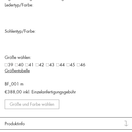
Ledertyp/Farbe:
Sohlentyp/Farbe:
Größe wählen:
39
40
41
42
43
44
45
46
Größentabelle
BF_001 m
€388,00
inkl. Einzelanfertigungsgebühr
Größe und Farbe wählen
Produktinfo