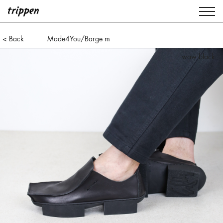
< Back
Made4You/Barge m
waw black