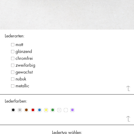
Lederarten:
matt
glänzend
chromfrei
zweifarbig
gewachst
nubuk
metallic
Lederfarben:
•
•
•
•
•
•
•
•
•
•
Ledertyp wählen: