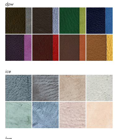
dpw
ice
lam