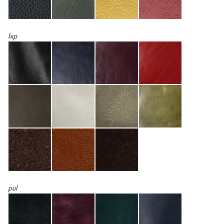
lxp
pul