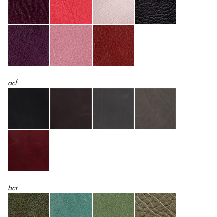
acf
bat