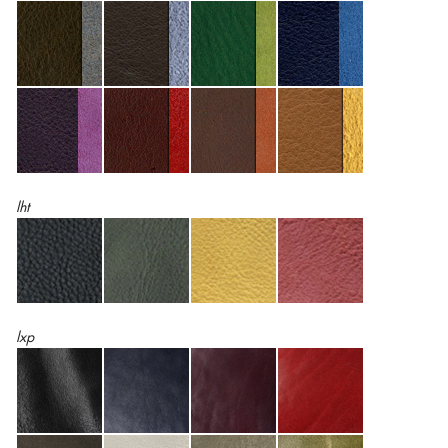
lht
lxp