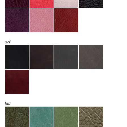
acf
bat