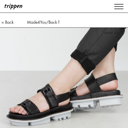
< Back
Made4You/Back f
waw black