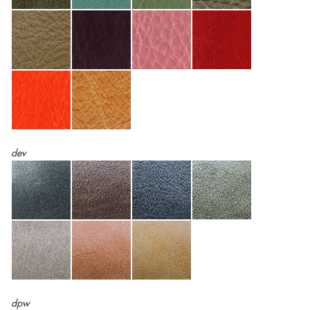
dev
dpw