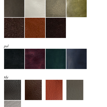
pul
tdy