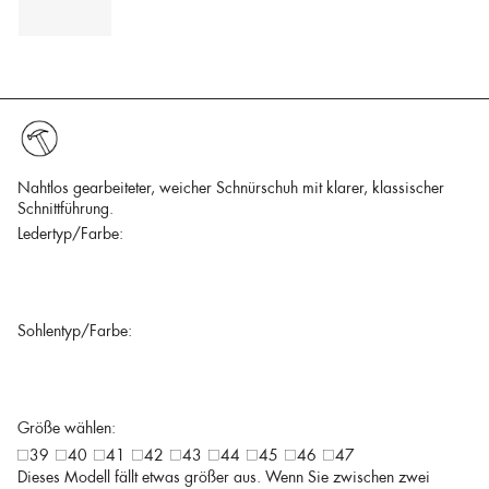
Nahtlos gearbeiteter, weicher Schnürschuh mit klarer, klassischer
Schnittführung.
Ledertyp/Farbe:
Sohlentyp/Farbe:
Größe wählen:
39
40
41
42
43
44
45
46
47
Dieses Modell fällt etwas größer aus. Wenn Sie zwischen zwei