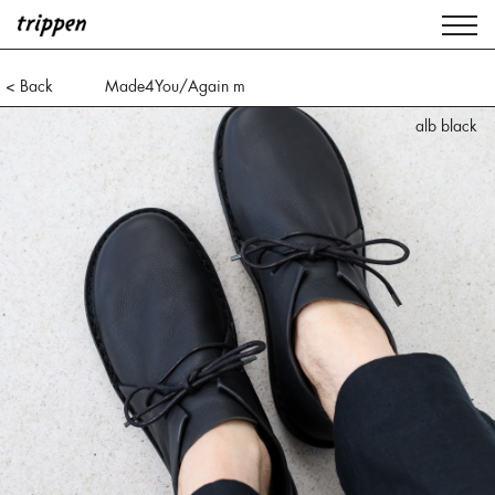
< Back
Made4You/Again m
alb black