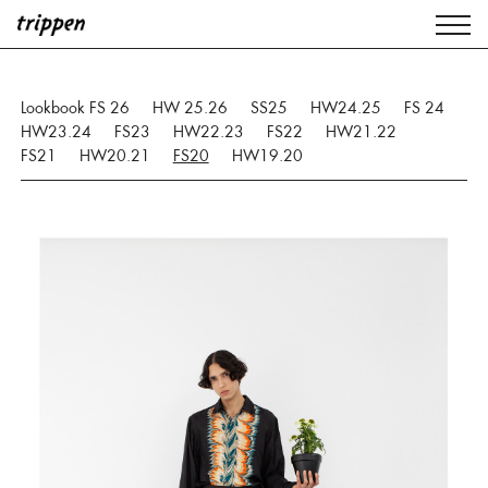
Lookbook FS 26
HW 25.26
SS25
HW24.25
FS 24
HW23.24
FS23
HW22.23
FS22
HW21.22
FS21
HW20.21
FS20
HW19.20