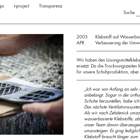
ps
t-project
Transparenz
Suche
2005
Klebstoff auf Wasserbas
APR
Verbesserung der Umwel
Wir haben den Lösungsmittelklebst
ersetzt. Da die Trocknungszeiten 
für unsere Schuhproduktion, aber 
„Ich war von Anfang an sehr m
anbelangt. Sogar in der ortho
Schuhe herzustellen, habe ich 
Das nächste Ventilationssyste
Als wir nach Zehdenick umzog
wasserbasierte Klebstoffe, ab
unser Team davon überzeugen 
umzusteigen. Es ging ledigli
Klebstoff braucht länger zum 