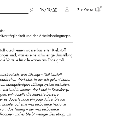
0
EN
/
FR
/
DE
Zur Kasse
is:
tverträglichkeit und der Arbeitsbedingungen
off durch einen wasserbasierten Klebstoff
länger sind, war es eine schwierige Umstellung
die Vorteile für alle waren am Ende groß.
isstrauisch, was Lösungsmittelklebstoff
pädischen Werkstatt, in der ich gelernt habe,
ein handgefertigtes Lüftungssystem installiert.
m entstand in meiner Werkstatt in Kreuzberg.
en, entwickelte die Industrie bessere
er es dauerte noch ein paar Jahre, bis ich
konnte, auf eine wasserbasierte Variante
ch um das Timing – der wasserbasierte
Trocknen und es bleibt weniger Zeit übrig, um