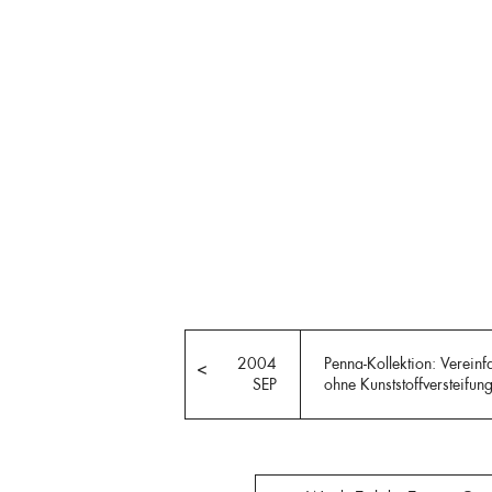
2004
Penna-Kollektion: Verein
<
SEP
ohne Kunststoffversteifun