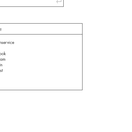
t
nservice
ook
ram
In
st