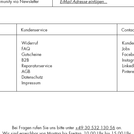
munity via Newsletter
Kundenservice
Contac
Widerruf
Kunde
FAQ
Jobs
Gutscheine
Faceb
B2B
Instag
Reparaturservice
Linked
AGB
Pintere
Datenschutz
Impressum
Bei Fragen rufen Sie uns bitte unter
+49 30 532 130 56
an.
Wir sind erreichbar von Montag bis Freitag, 10.00 Uhr bis 15.00 Uhr.