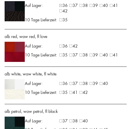
Auf Lager:
36
37
38
39
40
41
42
10 Tage Lieferzeit:
35
alb red, waw red, fl love
Auf Lager:
36
42
10 Tage Lieferzeit:
35
37
38
39
40
41
alb white, waw white, fl white
Auf Lager:
36
37
38
39
40
10 Tage Lieferzeit:
35
41
42
alb petrol, waw petrol, fl black
Auf Lager:
37
38
40