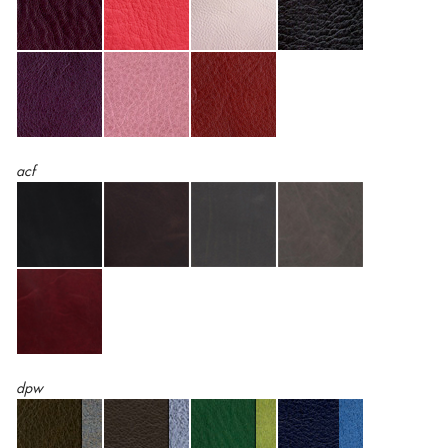
acf
dpw