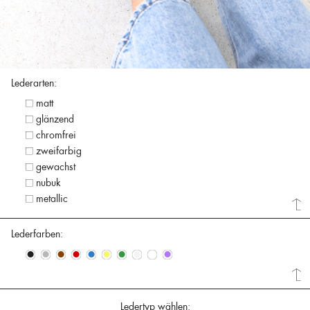
Lederarten:
matt
glänzend
chromfrei
zweifarbig
gewachst
nubuk
metallic
Lederfarben:
•
•
•
•
•
•
•
•
•
•
Ledertyp wählen: