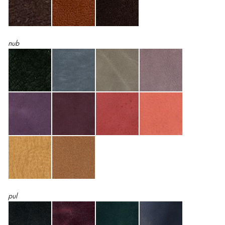
nub
pul