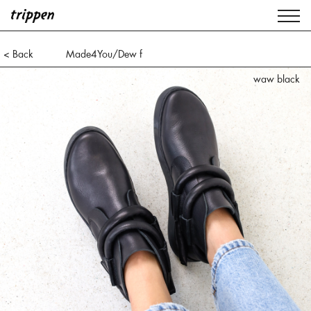
< Back
Made4You/Dew f
waw black