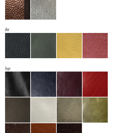
lht
lxp