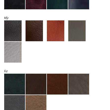
tdy
tiz