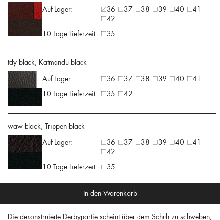
Auf Lager:
36
37
38
39
40
41
42
10 Tage Lieferzeit:
35
tdy black, Katmandu black
Auf Lager:
36
37
38
39
40
41
10 Tage Lieferzeit:
35
42
waw black, Trippen black
Auf Lager:
36
37
38
39
40
41
42
10 Tage Lieferzeit:
35
In den Warenkorb
Die dekonstruierte Derbypartie scheint über dem Schuh zu schweben,