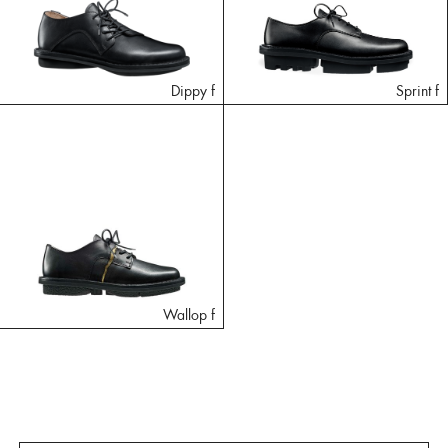
Dippy f
Sprint f
Wallop f