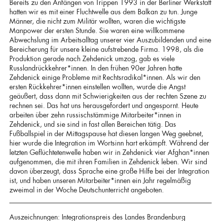
Bereits zu den Anfängen von Trippen 1993 in der Berliner Werkstatt
hatten wir es mit einer Fluchtwelle aus dem Balkan zu tun. Junge
Männer, die nicht zum Militär wollten, waren die wichtigste
Manpower der ersten Stunde. Sie waren eine willkommene
Abwechslung im Arbeitsalltag unserer vier Auszubildenden und eine
Bereicherung für unsere kleine aufstrebende Firma. 1998, als die
Produktion gerade nach Zehdenick umzog, gab es viele
Russlandrückkehrer*innen. In den frühen 90er Jahren hatte
Zehdenick einige Probleme mit Rechtsradikal*innen. Als wir den
ersten Rückkehrer*innen einstellen wollten, wurde die Angst
geäußert, dass dann mit Schwierigkeiten aus der rechten Szene zu
rechnen sei. Das hat uns herausgefordert und angespornt. Heute
arbeiten über zehn russischstämmige Mitarbeiter*innen in
Zehdenick, und sie sind in fast allen Bereichen tätig. Das
Fußballspiel in der Mittagspause hat diesen langen Weg geebnet,
hier wurde die Integration im Wortsinn hart erkämpft. Während der
letzten Geflüchtetenwelle haben wir in Zehdenick vier Afghan*innen
aufgenommen, die mit ihren Familien in Zehdenick leben. Wir sind
davon überzeugt, dass Sprache eine große Hilfe bei der Integration
ist, und haben unseren Mitarbeiter*innen ein Jahr regelmäßig
zweimal in der Woche Deutschunterricht angeboten.
Auszeichnungen: Integrationspreis des Landes Brandenburg