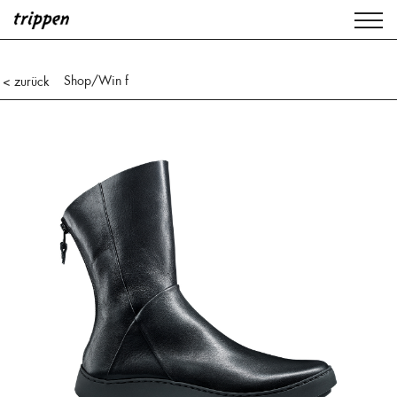
Shop
/Win f
< zurück