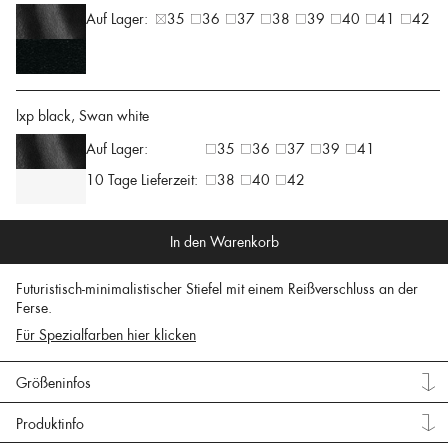
Auf Lager:
35
36
37
38
39
40
41
42
lxp black, Swan white
Auf Lager:
35
36
37
39
41
10 Tage Lieferzeit:
38
40
42
In den Warenkorb
Futuristisch-minimalistischer Stiefel mit einem Reißverschluss an der
Ferse.
Für Spezialfarben hier klicken
Größeninfos
Produktinfo