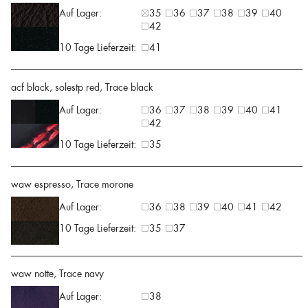
Auf Lager:
35
36
37
38
39
40
42
10 Tage Lieferzeit:
41
acf black, solestp red, Trace black
Auf Lager:
36
37
38
39
40
41
42
10 Tage Lieferzeit:
35
waw espresso, Trace morone
Auf Lager:
36
38
39
40
41
42
10 Tage Lieferzeit:
35
37
waw notte, Trace navy
Auf Lager:
38