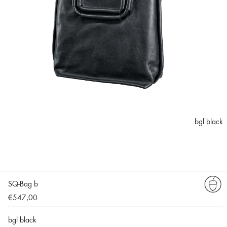
bgl black
SQ-Bag b
€547,00
bgl black