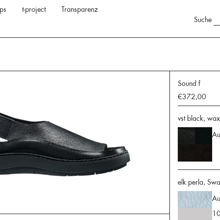
ps
t-project
Transparenz
Suche
Sound f
€372,00
vst black, wa
Au
elk perla, Swa
Au
10