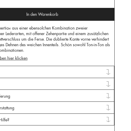
In den Warenkorb
Inertia« aus einer ebensolchen Kombination zweier
her Lederarten, mit offener Zehenpartie und einem zusätzlichen
ttverschluss um die Ferse. Die dublierte Kante vorne verhindert
es Dehnen des weichen Innenteils. Schön sowohl Ton-in-Ton als
ombinationen.
ben hier klicken
ferung
stattung
Hilfe?