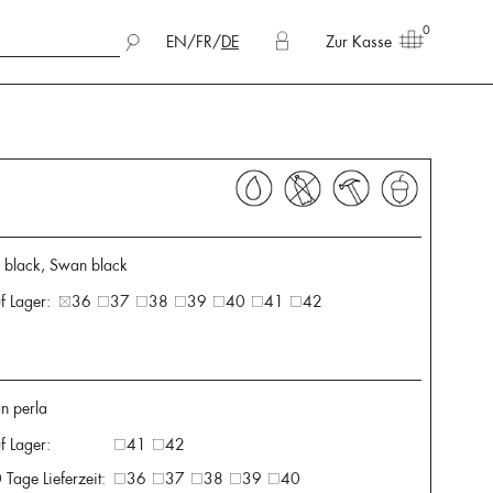
0
EN
/
FR
/
DE
Zur Kasse
x black, Swan black
f Lager:
36
37
38
39
40
41
42
n perla
f Lager:
41
42
 Tage Lieferzeit:
36
37
38
39
40