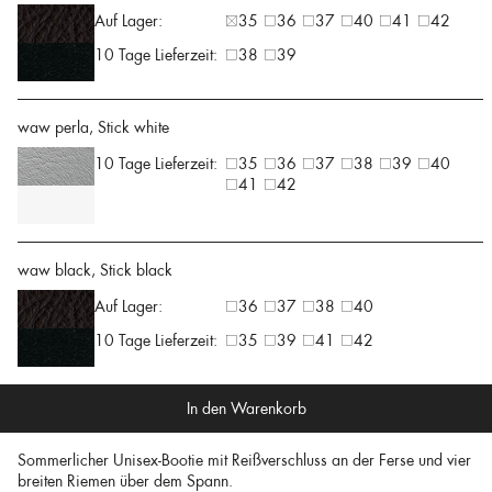
Auf Lager:
35
36
37
40
41
42
10 Tage Lieferzeit:
38
39
waw perla, Stick white
10 Tage Lieferzeit:
35
36
37
38
39
40
41
42
waw black, Stick black
Auf Lager:
36
37
38
40
10 Tage Lieferzeit:
35
39
41
42
In den Warenkorb
Sommerlicher Unisex-Bootie mit Reißverschluss an der Ferse und vier
breiten Riemen über dem Spann.