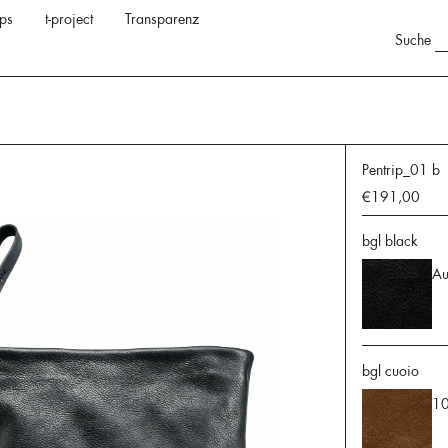
ps
t-project
Transparenz
Suche
Pentrip_01 b
€191,00
bgl black
Au
bgl cuoio
10