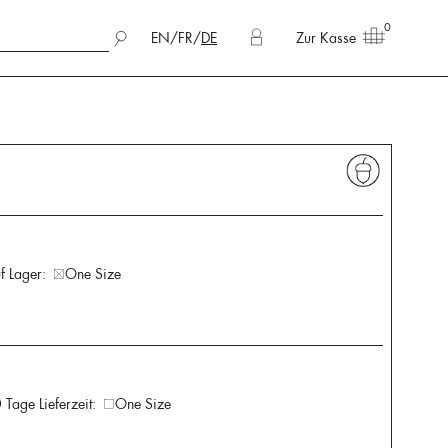
0
EN
/
FR
/
DE
Zur Kasse
f Lager:
One Size
 Tage Lieferzeit:
One Size