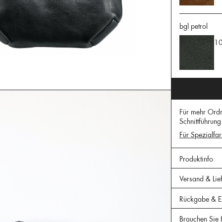
bgl petrol
10
Für mehr Ordn
Schnittführung 
Für Spezialfar
Produktinfo
Versand & Lie
Rückgabe & Er
Brauchen Sie 