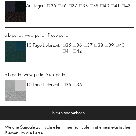
Auf Lager:
35
36
37
38
39
40
41
42
alb petrol, waw petrol, Trace petrol
10 Tage Lieferzeit:
35
36
37
38
39
40
41
42
alb perla, waw perla, Stick perla
10 Tage Lieferzeit:
35
36
In den Warenkorb
Weiche Sandale zum schnellen Hineinschlüpfen mit einem elastischen
Riemen um die Ferse.