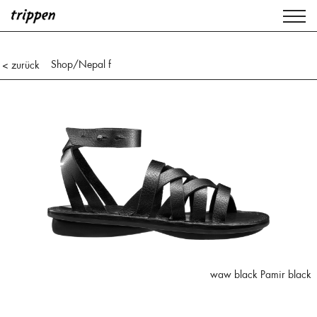
Shop
/Nepal f
< zurück
waw black Pamir black