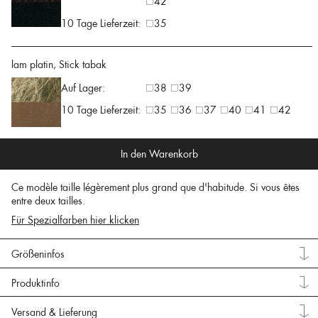
42
10 Tage Lieferzeit:
35
lam platin, Stick tabak
Auf Lager:
38
39
10 Tage Lieferzeit:
35
36
37
40
41
42
In den Warenkorb
Ce modèle taille légèrement plus grand que d'habitude. Si vous êtes
entre deux tailles.
Für Spezialfarben hier klicken
Größeninfos
Produktinfo
Versand & Lieferung