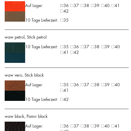
Auf Lager:
36
37
38
39
40
41
42
10 Tage Lieferzeit:
35
waw petrol, Stick petrol
10 Tage Lieferzeit:
35
36
37
38
39
40
41
42
waw vero, Stick black
Auf Lager:
35
36
37
38
39
40
41
10 Tage Lieferzeit:
42
waw black, Pamir black
Auf Lager:
36
37
38
39
40
41