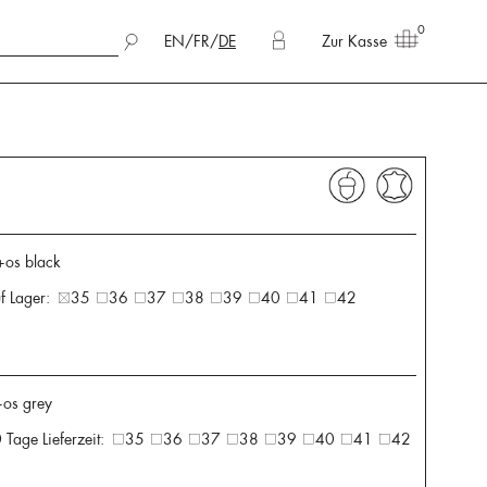
0
EN
/
FR
/
DE
Zur Kasse
+os black
f Lager:
35
36
37
38
39
40
41
42
+os grey
 Tage Lieferzeit:
35
36
37
38
39
40
41
42