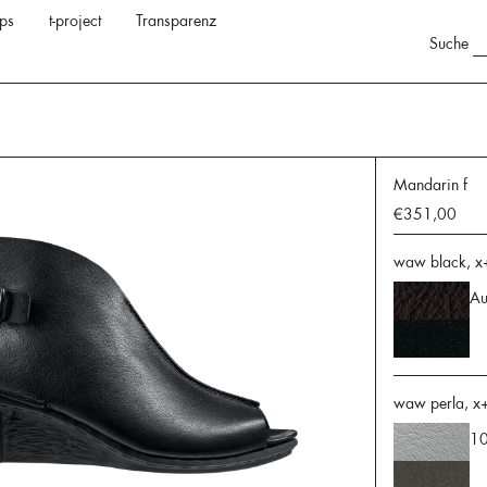
ps
t-project
Transparenz
Suche
Mandarin f
€351,00
waw black, x
Au
waw perla, x
10