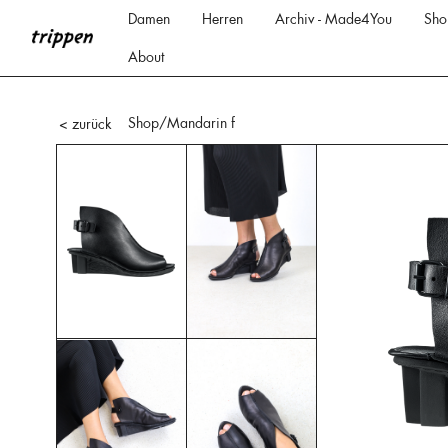
Damen
Herren
Archiv - Made4You
Sho
About
Shop
/Mandarin f
< zurück