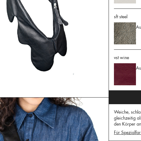
sft steel
Au
vst wine
Au
Weiche, schla
gleichzeitig a
den Körper an
Für Spezialfar