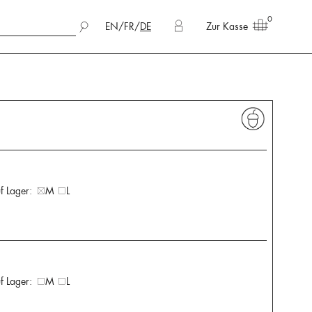
0
EN
/
FR
/
DE
Zur Kasse
f Lager:
M
L
f Lager:
M
L