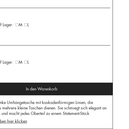
f Lager:
M
L
f Lager:
M
L
In den Warenkorb
nke Umhängetasche mit kaskadenförmigen Linien, die
ls mehrere kleine Taschen dienen. Sie schmiegt sich elegant an
 und macht jedes Oberteil zu einem Statement-Stück.
ben hier klicken