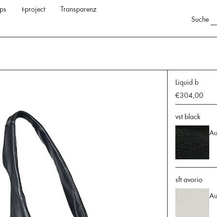
ps
t-project
Transparenz
Suche
Liquid b
€304,00
vst black
Au
sft avorio
Au