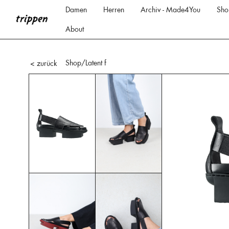
Damen
Herren
Archiv - Made4You
Sho
About
Shop
/Latent f
< zurück