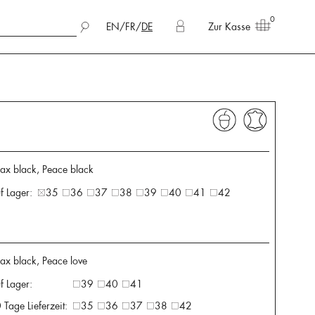
0
EN
/
FR
/
DE
Zur Kasse
ax black, Peace black
f Lager:
35
36
37
38
39
40
41
42
x black, Peace love
f Lager:
39
40
41
 Tage Lieferzeit:
35
36
37
38
42