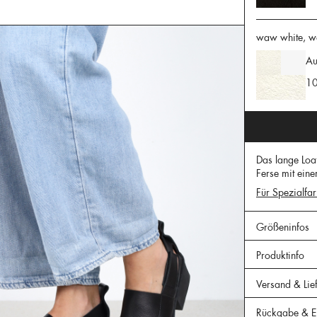
waw white, wa
Au
10
Das lange Loaf
Ferse mit eine
Für Spezialfar
Größeninfos
Produktinfo
Versand & Lie
Rückgabe & Er