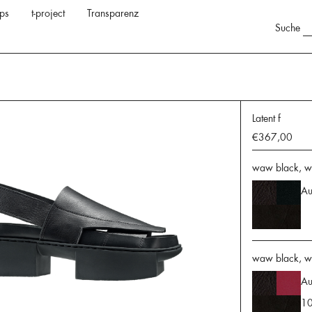
ps
t-project
Transparenz
Suche
Latent f
€367,00
waw black, w
Au
waw black, wa
Au
10