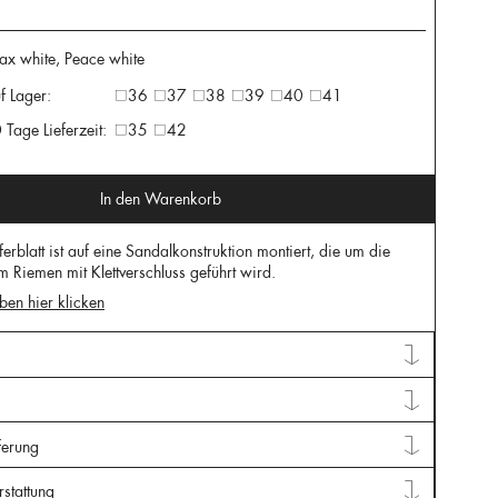
x white, Peace white
f Lager:
36
37
38
39
40
41
 Tage Lieferzeit:
35
42
In den Warenkorb
erblatt ist auf eine Sandalkonstruktion montiert, die um die
m Riemen mit Klettverschluss geführt wird.
ben hier klicken
ferung
stattung