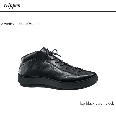
Shop
/Hop m
< zurück
lxp black Swan black