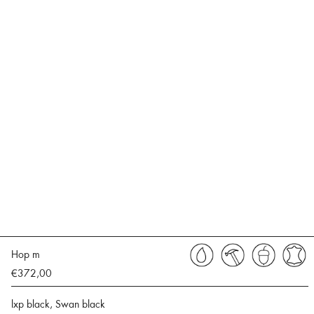
Hop m
€372,00
lxp black, Swan black