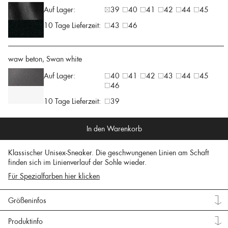
Auf Lager:
39
40
41
42
44
45
10 Tage Lieferzeit:
43
46
waw beton, Swan white
Auf Lager:
40
41
42
43
44
45
46
10 Tage Lieferzeit:
39
In den Warenkorb
Klassischer Unisex-Sneaker. Die geschwungenen Linien am Schaft
finden sich im Linienverlauf der Sohle wieder.
Für Spezialfarben hier klicken
Größeninfos
Produktinfo