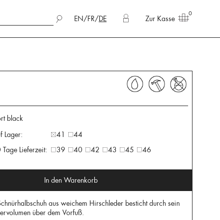
0
EN
/
FR
/
DE
Zur Kasse
rt black
f Lager:
41
44
 Tage Lieferzeit:
39
40
42
43
45
46
In den Warenkorb
Schnürhalbschuh aus weichem Hirschleder besticht durch sein
edervolumen über dem Vorfuß.