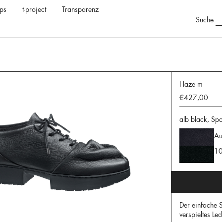
ps
t-project
Transparenz
Suche
Haze m
€427,00
alb black, Spo
Au
10
Der einfache 
verspieltes L