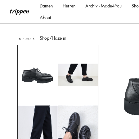
Damen
Herren
Archiv - Made4You
Sho
About
Shop
/Haze m
< zurück