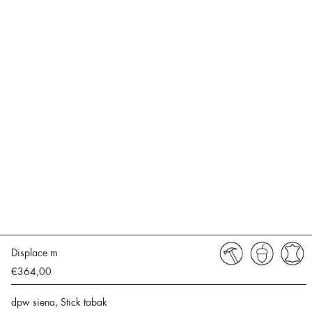
Displace m
€364,00
dpw siena, Stick tabak