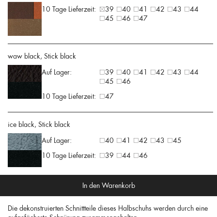
10 Tage Lieferzeit:
39
40
41
42
43
44
45
46
47
waw black, Stick black
Auf Lager:
39
40
41
42
43
44
45
46
10 Tage Lieferzeit:
47
ice black, Stick black
Auf Lager:
40
41
42
43
45
10 Tage Lieferzeit:
39
44
46
In den Warenkorb
Die dekonstruierten Schnittteile dieses Halbschuhs werden durch eine