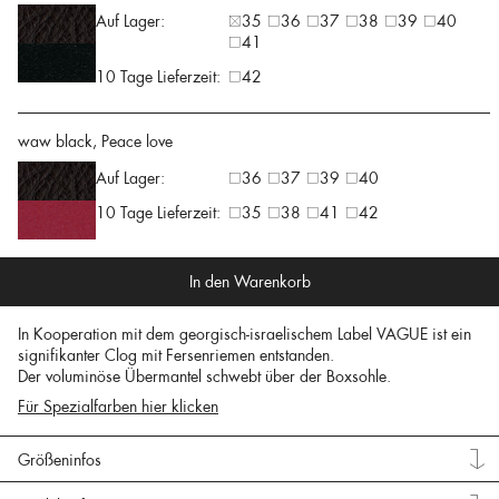
Auf Lager:
35
36
37
38
39
40
41
10 Tage Lieferzeit:
42
waw black, Peace love
Auf Lager:
36
37
39
40
10 Tage Lieferzeit:
35
38
41
42
In den Warenkorb
In Kooperation mit dem georgisch-israelischem Label VAGUE ist ein
signifikanter Clog mit Fersenriemen entstanden.
Der voluminöse Übermantel schwebt über der Boxsohle.
Für Spezialfarben hier klicken
Größeninfos