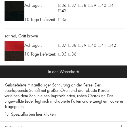
Auf Lager:
36
37
38
39
40
41
42
10 Tage Lieferzeit:
35
sat red, Gritt brown
Auf Lager:
37
38
39
40
41
42
10 Tage Lieferzeit:
35
36
In den Warenkorb
Keilstiefelette mit auffälliger Schnürung an der Ferse. Der
überlappende Schaft mit großen Ösen und die robuste Kordel
verleihen dem Schuh einen improvisierten, rohen Charakter. Das
ungewalkte Leder legt sich in drapierte Falten und erzeugt ein lockeres
Tragegefühl.
Für Spezialfarben hier klicken